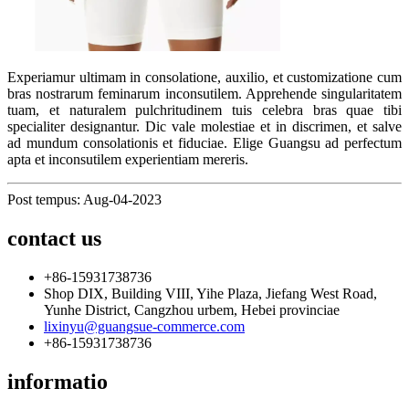
Experiamur ultimam in consolatione, auxilio, et customizatione cum
bras nostrarum feminarum inconsutilem. Apprehende singularitatem
tuam, et naturalem pulchritudinem tuis celebra bras quae tibi
specialiter designantur. Dic vale molestiae et in discrimen, et salve
ad mundum consolationis et fiduciae. Elige Guangsu ad perfectum
apta et inconsutilem experientiam mereris.
Post tempus: Aug-04-2023
contact us
+86-15931738736
Shop DIX, Building VIII, Yihe Plaza, Jiefang West Road,
Yunhe District, Cangzhou urbem, Hebei provinciae
lixinyu@guangsue-commerce.com
+86-15931738736
informatio