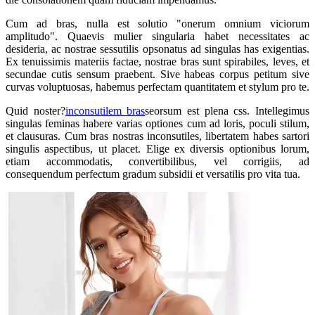
Cum ad bras, nulla est solutio "onerum omnium viciorum
amplitudo". Quaevis mulier singularia habet necessitates ac
desideria, ac nostrae sessutilis opsonatus ad singulas has exigentias.
Ex tenuissimis materiis factae, nostrae bras sunt spirabiles, leves, et
secundae cutis sensum praebent. Sive habeas corpus petitum sive
curvas voluptuosas, habemus perfectam quantitatem et stylum pro te.
Quid noster?
inconsutilem bras
seorsum est plena css. Intellegimus
singulas feminas habere varias optiones cum ad loris, poculi stilum,
et clausuras. Cum bras nostras inconsutiles, libertatem habes sartori
singulis aspectibus, ut placet. Elige ex diversis optionibus lorum,
etiam accommodatis, convertibilibus, vel corrigiis, ad
consequendum perfectum gradum subsidii et versatilis pro vita tua.