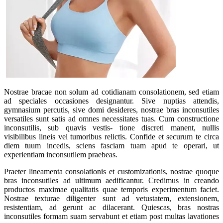
Nostrae bracae non solum ad cotidianam consolationem, sed etiam
ad speciales occasiones designantur. Sive nuptias attendis,
gymnasium percutis, sive domi desideres, nostrae bras inconsutiles
versatiles sunt satis ad omnes necessitates tuas. Cum constructione
inconsutilis, sub quavis vestis- tione discreti manent, nullis
visibilibus lineis vel tumoribus relictis. Confide et securum te circa
diem tuum incedis, sciens fasciam tuam apud te operari, ut
experientiam inconsutilem praebeas.
Praeter lineamenta consolationis et customizationis, nostrae quoque
bras inconsutiles ad ultimum aedificantur. Credimus in creando
productos maximae qualitatis quae temporis experimentum faciet.
Nostrae texturae diligenter sunt ad vetustatem, extensionem,
resistentiam, ad gerunt ac dilacerant. Quiescas, bras nostras
inconsutiles formam suam servabunt et etiam post multas lavationes