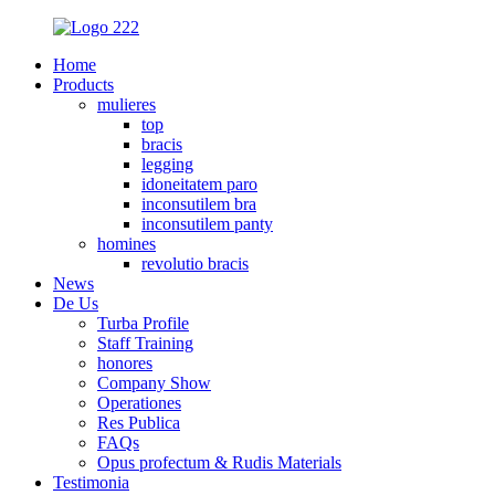
Home
Products
mulieres
top
bracis
legging
idoneitatem paro
inconsutilem bra
inconsutilem panty
homines
revolutio bracis
News
De Us
Turba Profile
Staff Training
honores
Company Show
Operationes
Res Publica
FAQs
Opus profectum & Rudis Materials
Testimonia