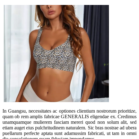
In Guangsu, necessitates ac optiones clientium nostrorum prioritize,
quam ob rem amplis fabricae GENERALIS eligendae ex. Credimus
unamquamque mulierem fasciam mereri quod non solum alit, sed
etiam auget eius pulchritudinem naturalem. Sic bras nostrae ad ubera
puellarum perfecte aptata sunt adamussim fabricati, ut tam in omni
die consolationem quam fiduciam impendamus.