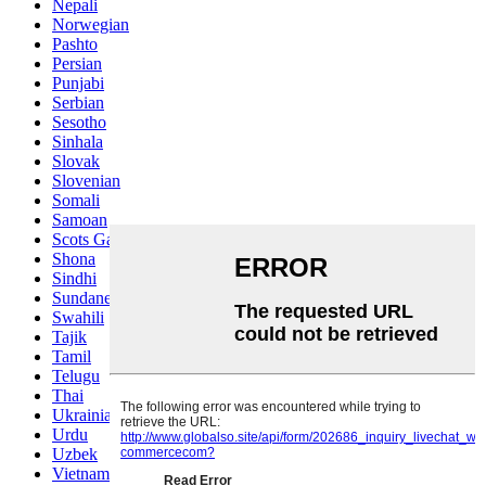
Nepali
Norwegian
Pashto
Persian
Punjabi
Serbian
Sesotho
Sinhala
Slovak
Slovenian
Somali
Samoan
Scots Gaelic
Shona
Sindhi
Sundanese
Swahili
Tajik
Tamil
Telugu
Thai
Ukrainian
Urdu
Uzbek
Vietnamese