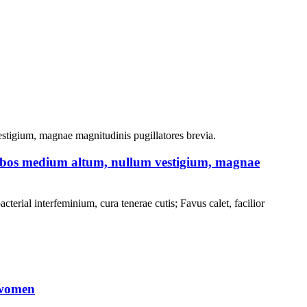
umbos medium altum, nullum vestigium, magnae
acterial interfeminium, cura tenerae cutis; Favus calet, facilior
r women