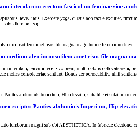
um interularum erectum fasciculum feminae sine anul
, spirabilis, leve, ludis. Exercere yoga, cursus non facile excutiet, f
ris subsidium non sag.
em medium alvo inconsutilem amet risus file magna m
num interulam, parvum recens colorem, multi-coloris collocationem, p
ae molles consolatoriae sentiunt. Bonus aer permeability, nihil sentien
en scriptor Panties abdominis Imperium, Hip elevati
etatio lumborum magni sub ubi AESTHETICA. In fabricae electione, cum e