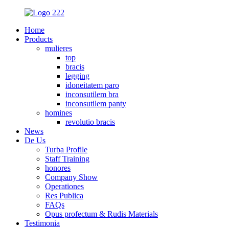
Home
Products
mulieres
top
bracis
legging
idoneitatem paro
inconsutilem bra
inconsutilem panty
homines
revolutio bracis
News
De Us
Turba Profile
Staff Training
honores
Company Show
Operationes
Res Publica
FAQs
Opus profectum & Rudis Materials
Testimonia