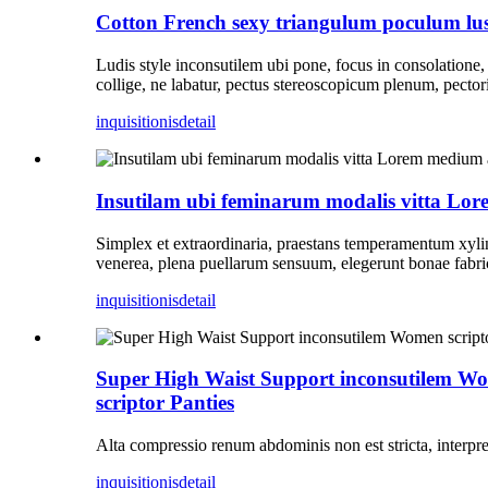
Cotton French sexy triangulum poculum lus
Ludis style inconsutilem ubi pone, focus in consolatione
collige, ne labatur, pectus stereoscopicum plenum, pecto
inquisitionis
detail
Insutilam ubi feminarum modalis vitta Lor
Simplex et extraordinaria, praestans temperamentum xyli
venerea, plena puellarum sensuum, elegerunt bonae fabric
inquisitionis
detail
Super High Waist Support inconsutilem Wom
scriptor Panties
Alta compressio renum abdominis non est stricta, interpr
inquisitionis
detail