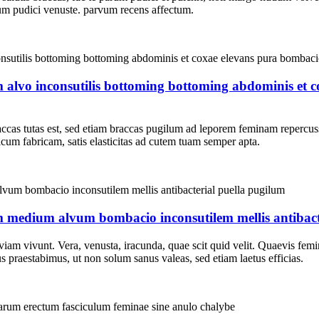
arum pudici venuste. parvum recens affectum.
um alvo inconsutilis bottoming bottoming abdominis et 
cas tutas est, sed etiam braccas pugilum ad leporem feminam repercussu
ricum fabricam, satis elasticitas ad cutem tuam semper apta.
 medium alvum bombacio inconsutilem mellis antibact
am vivunt. Vera, venusta, iracunda, quae scit quid velit. Quaevis femina 
s praestabimus, ut non solum sanus valeas, sed etiam laetus efficias.