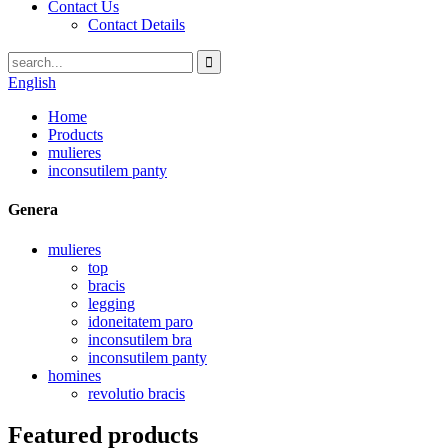
Contact Us
Contact Details
English
Home
Products
mulieres
inconsutilem panty
Genera
mulieres
top
bracis
legging
idoneitatem paro
inconsutilem bra
inconsutilem panty
homines
revolutio bracis
Featured products