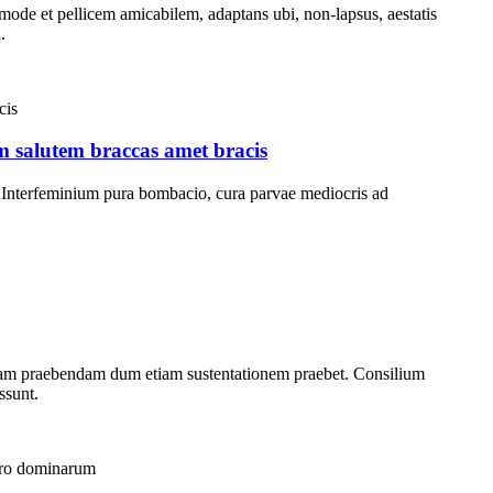
de et pellicem amicabilem, adaptans ubi, non-lapsus, aestatis
.
m salutem braccas amet bracis
i. Interfeminium pura bombacio, cura parvae mediocris ad
ctam praebendam dum etiam sustentationem praebet. Consilium
ssunt.