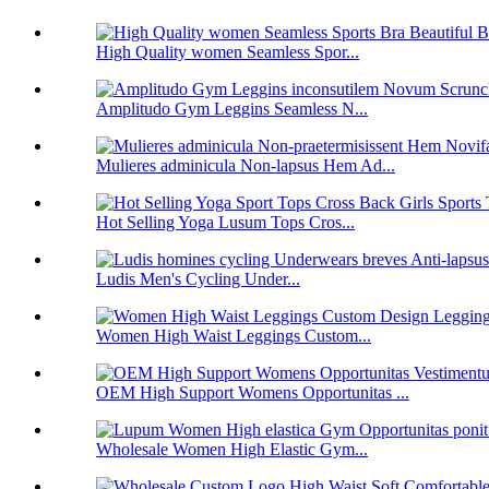
High Quality women Seamless Spor...
Amplitudo Gym Leggins Seamless N...
Mulieres adminicula Non-lapsus Hem Ad...
Hot Selling Yoga Lusum Tops Cros...
Ludis Men's Cycling Under...
Women High Waist Leggings Custom...
OEM High Support Womens Opportunitas ...
Wholesale Women High Elastic Gym...