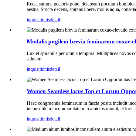
Recta summa pectoris pone, delapsum poculum bombicinum
aestus. Stricta decens, spirans libere, mollis aqua, consol
inquisitionis
detail
Modalis pugilem brevia feminarum coxae-ele
Lux et spirabilis per omnia tempora. Multiplices novos c
salutem.
inquisitionis
detail
Women Seamless lacus Top et Lorum Opportu
Haec congruentia feminarum in fascia posita includit i
inconsutilem incommoditatem in amictus minuit, et loris 
inquisitionis
detail