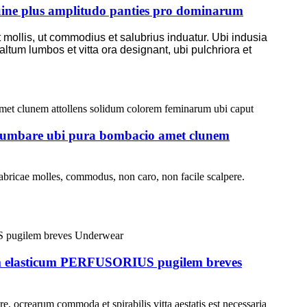
guine plus amplitudo panties pro dominarum
t mollis, ut commodius et salubrius induatur. Ubi indusia
um lumbos et vitta ora designant, ubi pulchriora et
lumbare ubi pura bombacio amet clunem
bricae molles, commodus, non caro, non facile scalpere.
um elasticum PERFUSORIUS pugilem breves
e, ocrearum commoda et spirabilis vitta aestatis est necessaria