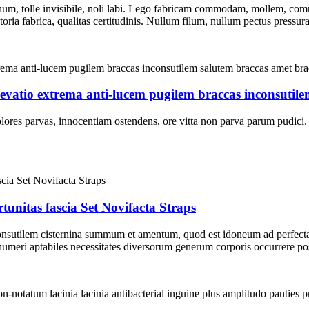
, tolle invisibile, noli labi. Lego fabricam commodam, mollem, commo
atoria fabrica, qualitas certitudinis. Nullum filum, nullum pectus pressura
vatio extrema anti-lucem pugilem braccas inconsutile
olores parvas, innocentiam ostendens, ore vitta non parva parum pudic
nitas fascia Set Novifacta Straps
nconsutilem cisternina summum et amentum, quod est idoneum ad perfe
humeri aptabiles necessitates diversorum generum corporis occurrere po