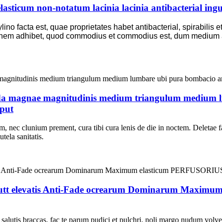
asticum non-notatum lacinia lacinia antibacterial in
no facta est, quae proprietates habet antibacterial, spirabilis e
onem adhibet, quod commodius et commodius est, dum medium alt
da magnae magnitudinis medium triangulum medium 
aput
ec clunium prement, cura tibi cura lenis de die in noctem. Deletae fa
tela sanitatis.
Butt elevatis Anti-Fade ocrearum Dominarum Maxim
salutis braccas, fac te parum pudici et pulchri, noli margo nudum volver