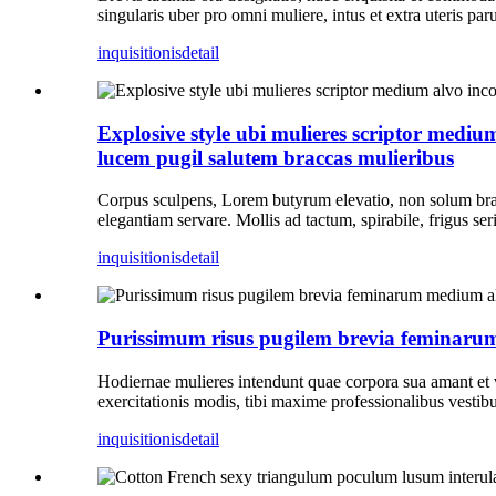
singularis uber pro omni muliere, intus et extra uteris p
inquisitionis
detail
Explosive style ubi mulieres scriptor medi
lucem pugil salutem braccas mulieribus
Corpus sculpens, Lorem butyrum elevatio, non solum brac
elegantiam servare. Mollis ad tactum, spirabile, frigus se
inquisitionis
detail
Purissimum risus pugilem brevia feminarum
Hodiernae mulieres intendunt quae corpora sua amant et vi
exercitationis modis, tibi maxime professionalibus vestibu
inquisitionis
detail