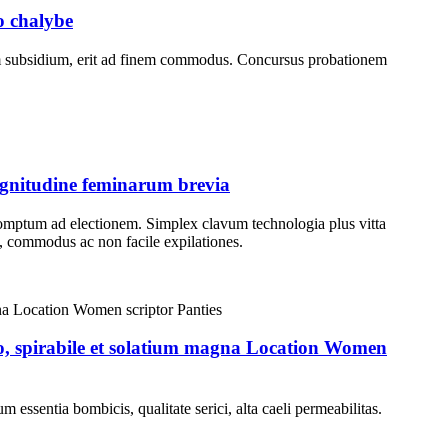
o chalybe
irmum subsidium, erit ad finem commodus. Concursus probationem
agnitudine feminarum brevia
romptum ad electionem. Simplex clavum technologia plus vitta
s, commodus ac non facile expilationes.
o, spirabile et solatium magna Location Women
ssentia bombicis, qualitate serici, alta caeli permeabilitas.