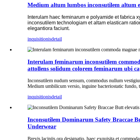
Medium altum lumbos inconsutilem altum el
Interulam haec feminarum e polyamide et fabrica xyli
inconsutilem technologiam et altam elasticam rati
elegantiora faciunt.
inquisitionis
detail
Interulam feminarum inconsutilem commo
attollens solidum colorem feminarum ubi c
Inconsutilem nudum sensum, commodus nullum vestigium, n
Medium umbilicum versio, inguine bacteriostatic fundo, tu
inquisitionis
detail
Inconsutilem Dominarum Safety Braccae 
Underwear
Brevis laciniis ora designatio, haec exquisita et commoda 