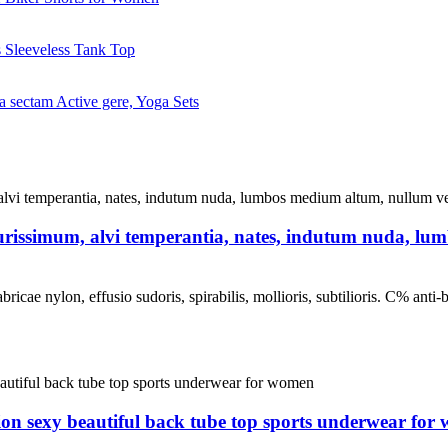
urissimum, alvi temperantia, nates, indutum nuda, l
icae nylon, effusio sudoris, spirabilis, mollioris, subtilioris. C% anti-b
tion sexy beautiful back tube top sports underwear fo