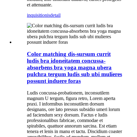
et attenuante.
inquisitionis
detail
Color matching dis-sursum currit
ludis bra idoneitatem concussa-
absorbens bra yoga magna ubera
pulchra tergum ludis sub ubi mulieres
possunt induere foras
Ludis concussa-probationem, inconsutilem
magnum U tergum, figura retro, Lorem aperta
praxi. I informibus inconsutilem dorsum
designans, ore lato pressus subsidio umeri lorum
ad faciendum sexy dorsum. Factus e ludis
professionalibus fabricae, commodae et
spirabiles, quattuor annorum sarcina. Est etiam
tenera et lenis in manu et tactu. Discidium coaster
amovibilibus, facile ad mundum, mollem et