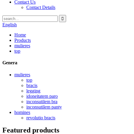
Contact Us
Contact Details
English
Home
Products
mulieres
top
Genera
mulieres
top
bracis
legging
idoneitatem paro
inconsutilem bra
inconsutilem panty
homines
revolutio bracis
Featured products