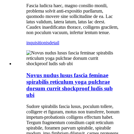
Fascia ludicra haec, magno consilio monili,
problema solvit anti-expositio puellarum,
quomodo movere sine sollicitudine de ea. Lac
latus validum, latera latum, latus lac deest.
Caudex inaedificatus thorace, colligens gracilem,
non poculum vacuum, infertur lentum tenue.
inquisitionis
detail
Novus nudus lusus fascia feminae
spirabilis reticulum yoga pulchrae
dorsum currit shockproof ludis sub
ubi
Sudore spirabilis fascia lusus, poculum tollere,
colligere et figuram, motus non transferre, bonum
impetum-probationis colligens effectum habet.
Tergum fragmentum consilium capit reticulum
spirabile, foramen parvum spirabile, spirabile
modum, imo fimbriam dilatavit, carnes protegens