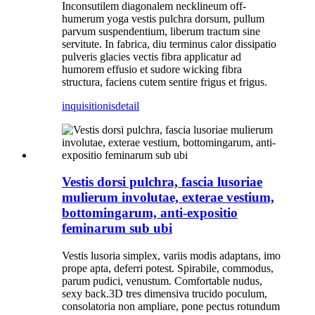
Inconsutilem diagonalem necklineum off-
humerum yoga vestis pulchra dorsum, pullum
parvum suspendentium, liberum tractum sine
servitute. In fabrica, diu terminus calor dissipatio
pulveris glacies vectis fibra applicatur ad
humorem effusio et sudore wicking fibra
structura, faciens cutem sentire frigus et frigus.
inquisitionis
detail
Vestis dorsi pulchra, fascia lusoriae
mulierum involutae, exterae vestium,
bottomingarum, anti-expositio
feminarum sub ubi
Vestis lusoria simplex, variis modis adaptans, imo
prope apta, deferri potest. Spirabile, commodus,
parum pudici, venustum. Comfortable nudus,
sexy back.3D tres dimensiva trucido poculum,
consolatoria non ampliare, pone pectus rotundum