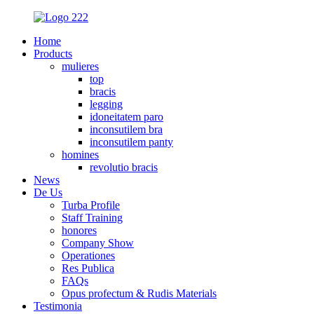
Home
Products
mulieres
top
bracis
legging
idoneitatem paro
inconsutilem bra
inconsutilem panty
homines
revolutio bracis
News
De Us
Turba Profile
Staff Training
honores
Company Show
Operationes
Res Publica
FAQs
Opus profectum & Rudis Materials
Testimonia