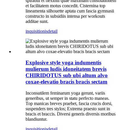
spirabili et flexibili quae maximam consolationem
et facilitatem motus concedit. Cisternina top
lineamenta silhouette aptata cum fascia gymnasii
constructo in subsidiis intensa per workouts
additae sunt.
inquisitionis
detail
Explosive style yoga indumentis
mulierum ludis idoneitatem brevis
CHIRIDOTUS sub ubi altum alvo
coxae-elevatio bracis bracis sectam
Inconsutilem feminarum yoga gerunt, variis
generibus, ut semper in statu perfecto maneas.
Top manicas breves praebet, fascia crucis dorsi,
suspenders tres stylos; Extrema praesto sunt in
bracis et braccis. Diversi generis diversis moribus
blandiuntur.
inquisitionis
detail