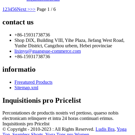
1
2
3
4
5
6
Next >
>>
Page 1 / 6
contact us
+86-15931738736
Shop DIX, Building VIII, Yihe Plaza, Jiefang West Road,
Yunhe District, Cangzhou urbem, Hebei provinciae
lixinyu@guangsue-commerce.com
+86-15931738736
informatio
Freeatured Products
Sitemap.xml
Inquisitionis pro Pricelist
Percontationes de productis nostris vel pretioso, quaeso nobis
electronicam relinquere et intra 24 horas continuari erimus.
Inquisitionis pro Pricelist
© Copyright - 2010-2023 : All Rights Reserved.
Ludis Bra
,
Yoga
Top
,
Seamless Shorts
,
Yoga Tops pro Women
,