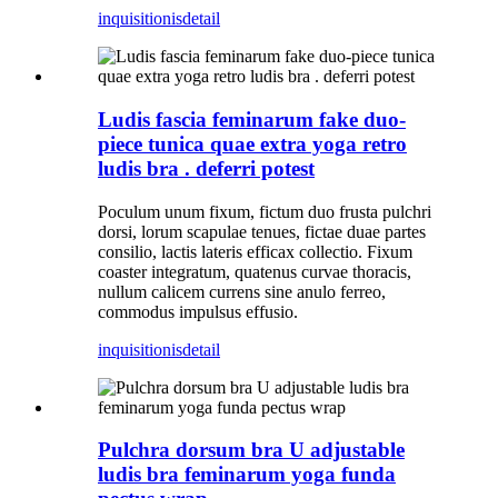
inquisitionis
detail
Ludis fascia feminarum fake duo-
piece tunica quae extra yoga retro
ludis bra . deferri potest
Poculum unum fixum, fictum duo frusta pulchri
dorsi, lorum scapulae tenues, fictae duae partes
consilio, lactis lateris efficax collectio. Fixum
coaster integratum, quatenus curvae thoracis,
nullum calicem currens sine anulo ferreo,
commodus impulsus effusio.
inquisitionis
detail
Pulchra dorsum bra U adjustable
ludis bra feminarum yoga funda