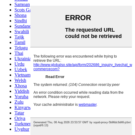
Samoan
Scots Gaelic
Shona
Sindhi
Sundanese
Swahili
Tajik
Tamil
Telugu
Thai
Ukrainian
Urdu
Uzbek
Vietnamese
Welsh
Xhosa
Yiddish
Yoruba
Zulu
Kinyarwanda
Tatar
Oriya
Turkmen
Uyghur