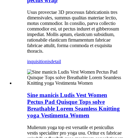
pectus wrap
Usus provectae 3D processus fabricationis tres
dimensivales, summus qualitas materiae lectio,
motus commodior. In consilio, parva collectio
commodior est, ut pectus induret et gibberosum
impediat. Mollis aptum, elasticum subsidium,
rationabile elasticum firmamentum fabricae
fabricae attulit, forma commoda et exquisita
thoracis.
inquisitionis
detail
Sine manicis Ludis Vest Women
Pectus Pad Quisque Tops solve
Breathable Lorem Seamless Knitting
yoga Vestimenta Women
Mulierum yoga top est versatile et penicullus
vestis specialiter pro yoga usu. Oritur ex fabricae